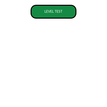
LEVEL TEST
Aulas ...
... para turistas
... para visitantes de feiras
... para alunos
    - ajuda com lição de casa
    - tutoria
... para estudantes
... para o trabalho
    - advogados
    - profissões médicas
... para emigrantes